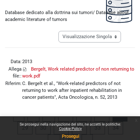
Aggregazione dei criteri
Database dedicato alla dottrina sui tumori/ Database about
academic literature of tumors
Navigazione terziaria modalità visualiz
Data:
2013
Allega
Bergelt, Work related predictor of non returning to
file::
work.pdf
Riferim:
C. Bergelt et al., "Work-related predictors of not
returning to work after inpatient rehabilitation in
cancer patients", Acta Oncologica, n. 52, 2013
Pagina precedente
Pagina 1
Pagina 25
Pagina 26
Pagina 27
Pagina
«
1
…
25
26
27
28
x
Se prosegui nella navigazione del sito, ne accetti le politiche:
Pagina 29
Pagina 30
Pagina 31
Pagina 32
Pagina 33
Pagina 
29
30
31
32
33
34
Cookie Policy
Prosegui