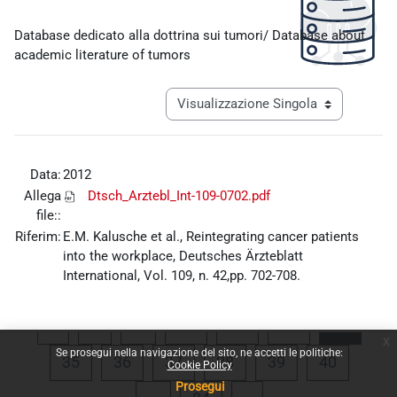
Aggregazione dei criteri
Database dedicato alla dottrina sui tumori/ Database about
academic literature of tumors
Navigazione terziaria modalità visualiz
Data:
2012
Allega
Dtsch_Arztebl_Int-109-0702.pdf
file::
Riferim:
E.M. Kalusche et al., Reintegrating cancer patients
into the workplace, Deutsches Ärzteblatt
International, Vol. 109, n. 42,pp. 702-708.
Pagina precedente
Pagina 1
Pagina 31
Pagina 32
Pagina 33
Pagina
«
1
…
31
32
33
34
x
Se prosegui nella navigazione del sito, ne accetti le politiche:
Pagina 35
Pagina 36
Pagina 37
Pagina 38
Pagina 39
Pagina 
35
36
37
38
39
40
Cookie Policy
Prosegui