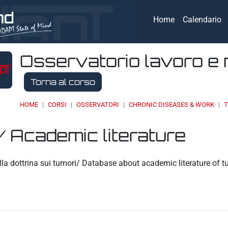
Home
Calendario
Osservatorio lavoro e 
Torna al corso
HOME
CORSI
OSSERVATORI
CHRONIC DISEASES & WORK
T
/ Academic literature
eri
la dottrina sui tumori/ Database about academic literature of 