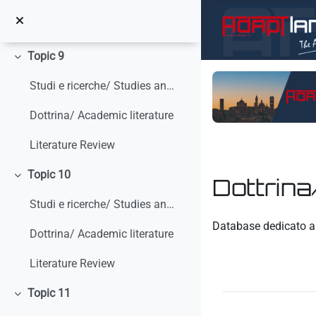
Vai al contenuto principale
Dottrina/ Academic Literature
Topic 9
Minimizza
Studi e ricerche/ Studies and research
Dottrina/ Academic literature
Literature Review
Topic 10
Dottrina
Minimizza
Studi e ricerche/ Studies and research
Aggregazione dei crit
Database dedicato al
Dottrina/ Academic literature
Literature Review
Topic 11
Minimizza