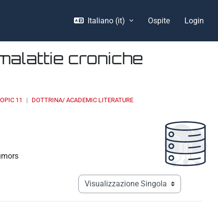
Italiano ‎(it)‎
Ospite
Login
malattie croniche
OPIC 11
DOTTRINA/ ACADEMIC LITERATURE
tumors
Navigazione terziaria modalità visualizz