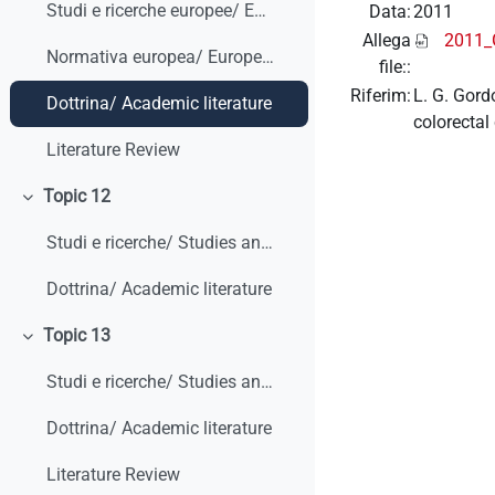
Studi e ricerche europee/ European studies and research
Data:
2011
Allega
2011_
Normativa europea/ European legislation
file::
Riferim:
L. G. Gord
Dottrina/ Academic literature
colorectal
Literature Review
Topic 12
Minimizza
Studi e ricerche/ Studies and research
Dottrina/ Academic literature
Topic 13
Minimizza
Studi e ricerche/ Studies and research
Dottrina/ Academic literature
Literature Review