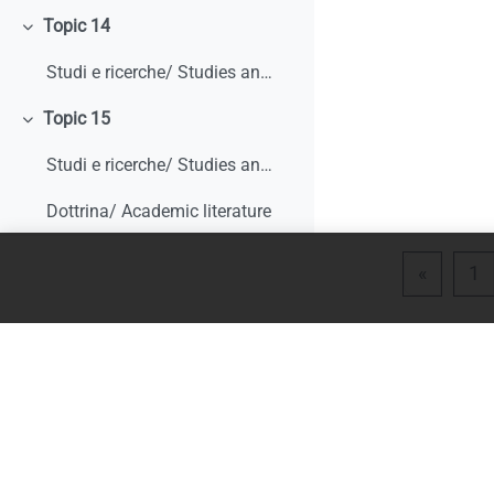
Topic 14
Minimizza
Studi e ricerche/ Studies and research
Topic 15
Minimizza
Studi e ricerche/ Studies and research
Dottrina/ Academic literature
Topic 16
Minimizza
Pagina 
P
«
1
Studi e ricerche/ Studies and research
Dottrina/ Academic literature
Topic 17
Minimizza
Studi e ricerche/ Studies and research
Giurisprudenza/ Case law