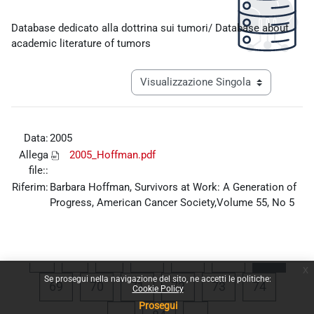
Aggregazione dei criteri
Database dedicato alla dottrina sui tumori/ Database about
academic literature of tumors
Navigazione terziaria modalità visualiz
Data:
2005
Allega
2005_Hoffman.pdf
file::
Riferim:
Barbara Hoffman, Survivors at Work: A Generation of
Progress, American Cancer Society,Volume 55, No 5
Pagina precedente
Pagina 1
Pagina 65
Pagina 66
Pagina 67
Pagina
«
1
…
65
66
67
68
x
Se prosegui nella navigazione del sito, ne accetti le politiche:
Pagina 69
Pagina 70
Pagina 71
Pagina 72
Pagina 73
Pagina 
69
70
71
72
73
74
Cookie Policy
Prosegui