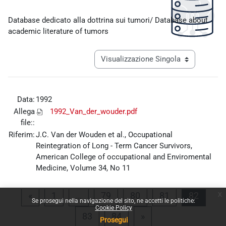
Aggregazione dei criteri
Database dedicato alla dottrina sui tumori/ Database about
academic literature of tumors
Navigazione terziaria modalità visualiz
Data:
1992
Allega
1992_Van_der_wouder.pdf
file::
Riferim:
J.C. Van der Wouden et al., Occupational
Reintegration of Long - Term Cancer Survivors,
American College of occupational and Enviromental
Medicine, Volume 34, No 11
x
Pagina precedente
Pagina 1
Pagina 79
Pagina 80
Pagina 81
Pagina
«
1
…
79
80
81
82
Se prosegui nella navigazione del sito, ne accetti le politiche:
Cookie Policy
Pagina 83
Pagina 84
Pagina successiva
83
84
»
Prosegui