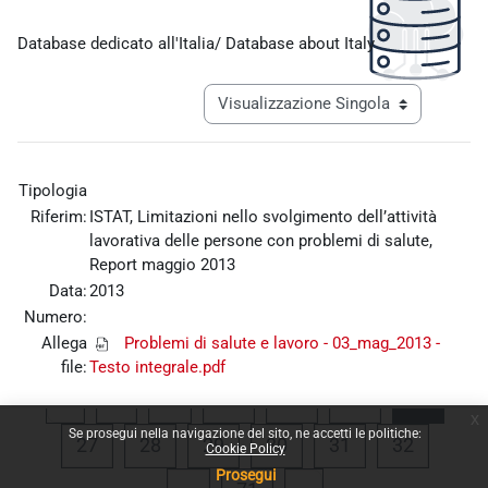
Aggregazione dei criteri
Database dedicato all'Italia/ Database about Italy
Navigazione terziaria modalità visualiz
Tipologia
Riferim:
ISTAT, Limitazioni nello svolgimento dell’attività
lavorativa delle persone con problemi di salute,
Report maggio 2013
Data:
2013
Numero:
Allega
Problemi di salute e lavoro - 03_mag_2013 -
file:
Testo integrale.pdf
Pagina precedente
Pagina 1
Pagina 23
Pagina 24
Pagina 25
Pagina
«
1
…
23
24
25
26
x
Se prosegui nella navigazione del sito, ne accetti le politiche:
Pagina 27
Pagina 28
Pagina 29
Pagina 30
Pagina 31
Pagina 
27
28
29
30
31
32
Cookie Policy
Prosegui