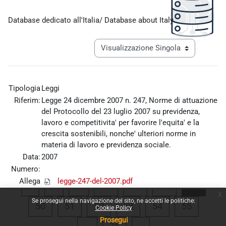
Aggregazione dei criteri
Database dedicato all'Italia/ Database about Italy
Navigazione terziaria modalità visualiz
Tipologia
Leggi
Riferim:
Legge 24 dicembre 2007 n. 247, Norme di attuazione
del Protocollo del 23 luglio 2007 su previdenza,
lavoro e competitivita' per favorire l'equita' e la
crescita sostenibili, nonche' ulteriori norme in
materia di lavoro e previdenza sociale.
Data:
2007
Numero:
Allega
legge-247-del-2007.pdf
Pagina precedente
Pagina 1
Pagina 46
Pagina 47
Pagina 48
Pagina
«
1
…
46
47
48
49
file:
x
Se prosegui nella navigazione del sito, ne accetti le politiche:
Pagina 50
Pagina 51
Pagina 52
Pagina 53
Pagina 54
Pagina 
50
51
52
53
54
55
Cookie Policy
Prosegui