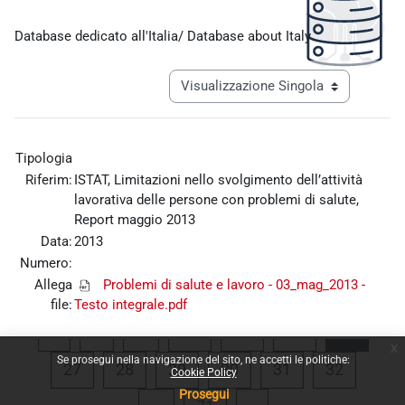
Aggregazione dei criteri
Database dedicato all'Italia/ Database about Italy
Navigazione terziaria modalità visualiz
Tipologia
Riferim:
ISTAT, Limitazioni nello svolgimento dell’attività
lavorativa delle persone con problemi di salute,
Report maggio 2013
Data:
2013
Numero:
Allega
Problemi di salute e lavoro - 03_mag_2013 -
file:
Testo integrale.pdf
Pagina precedente
Pagina 1
Pagina 23
Pagina 24
Pagina 25
Pagina
«
1
…
23
24
25
26
x
Se prosegui nella navigazione del sito, ne accetti le politiche:
Pagina 27
Pagina 28
Pagina 29
Pagina 30
Pagina 31
Pagina 
27
28
29
30
31
32
Cookie Policy
Prosegui