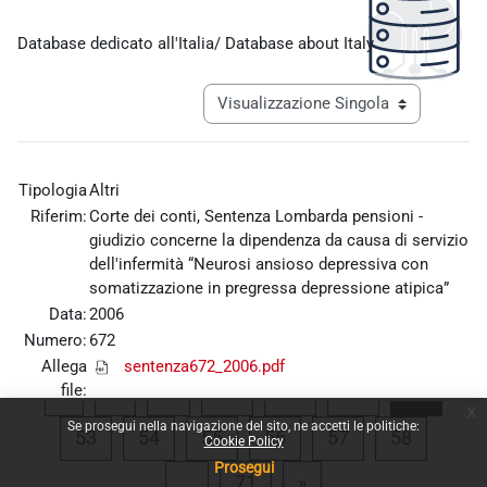
Aggregazione dei criteri
Database dedicato all'Italia/ Database about Italy
Navigazione terziaria modalità visualiz
Tipologia
Altri
Riferim:
Corte dei conti, Sentenza Lombarda pensioni -
giudizio concerne la dipendenza da causa di servizio
dell'infermità “Neurosi ansioso depressiva con
somatizzazione in pregressa depressione atipica”
Data:
2006
Numero:
672
Allega
sentenza672_2006.pdf
file:
Pagina precedente
Pagina 1
Pagina 49
Pagina 50
Pagina 51
Pagina
«
1
…
49
50
51
52
x
Se prosegui nella navigazione del sito, ne accetti le politiche:
Pagina 53
Pagina 54
Pagina 55
Pagina 56
Pagina 57
Pagina 
53
54
55
56
57
58
Cookie Policy
Prosegui
Pagina 71
Pagina successiva
…
71
»