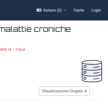
Italiano ‎(it)‎
Ospite
Login
malattie croniche
OPIC 18
ITALIA
Navigazione terziaria modalità visualizz