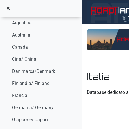
Vai al contenuto principale
Topic 18
Minimizza
Argentina
Australia
Canada
Cina/ China
Danimarca/Denmark
Italia
Finlandia/ Finland
Aggregazione dei crit
Database dedicato all
Francia
Germania/ Germany
Giappone/ Japan