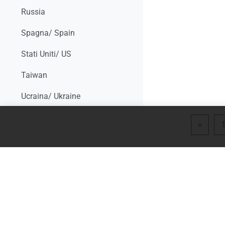
Russia
Spagna/ Spain
Stati Uniti/ US
Taiwan
Ucraina/ Ukraine
Topic 19
Minimizza
Pagin
«
CANWON: Cancer and Work Network
Accommodating Employees with Psychiatric Disabilities. University of Michigan
AIRTUM: Associazione Italiana Registro Tumori
AIMaC- Associazione Italiana Malati di Cancro
Survive and Thrive Cancer