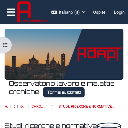
Vai al contenuto principale
Italiano ‎(it)‎
Ospite
Login
Pannello laterale
Apri indice del corso
Osservatorio lavoro e malattie
croniche
Torna al corso
HOME
CORSI
OSSERVATORI
CHRONIC DISEASES & WORK
TOPIC 4
STUDI, RICERCHE E NORMATIVE INTERNAZIONALI/ STUDIES, RESEARCH AND INTERNATIONAL STANDARS
Studi, ricerche e normative