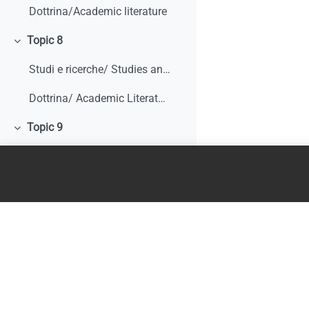
Dottrina/Academic literature
Topic 8
Minimizza
Studi e ricerche/ Studies and research
Dottrina/ Academic Literature
Topic 9
Minimizza
Studi e ricerche/ Studies and research
Dottrina/ Academic literature
Literature Review
Topic 10
Minimizza
Studi e ricerche/ Studies and research
Dottrina/ Academic literature