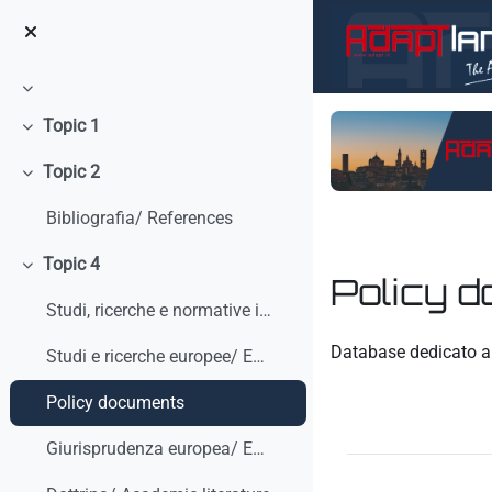
Vai al contenuto principale
Minimizza
Topic 1
Minimizza
Topic 2
Minimizza
Bibliografia/ References
Topic 4
Minimizza
Policy 
Studi, ricerche e normative internazionali/ Studies, research and international standars
Aggregazione dei crit
Database dedicato a
Studi e ricerche europee/ European studies and research
Policy documents
Giurisprudenza europea/ European Case-law