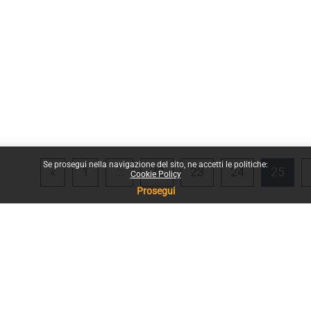
Se prosegui nella navigazione del sito, ne accetti le politiche:
Pagina precedente
Pagina 1
Pagina 22
Pagina 23
Pagina 24
Pagi
«
1
…
22
23
24
25
Cookie Policy
Prosegui