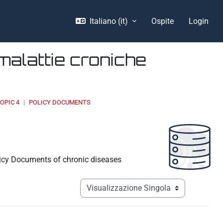
Italiano ‎(it)‎
Ospite
Login
malattie croniche
OPIC 4
POLICY DOCUMENTS
licy Documents of chronic diseases
Navigazione terziaria modalità visualizz