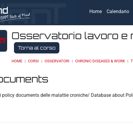
Home
Calendario
Osservatorio lavoro e 
Torna al corso
HOME
CORSI
OSSERVATORI
CHRONIC DISEASES & WORK
T
documents
eri
i policy documents delle malattie croniche/ Database about Po