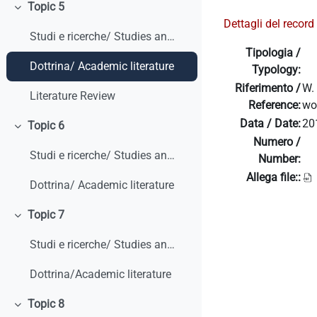
Topic 5
Minimizza
Dettagli del record 
Studi e ricerche/ Studies and research
Tipologia /
Dottrina/ Academic literature
Typology:
Riferimento /
W.
Literature Review
Reference:
wo
Data / Date:
20
Topic 6
Minimizza
Numero /
Studi e ricerche/ Studies and research
Number:
Allega file::
Dottrina/ Academic literature
Topic 7
Minimizza
Studi e ricerche/ Studies and research
Dottrina/Academic literature
Topic 8
Minimizza