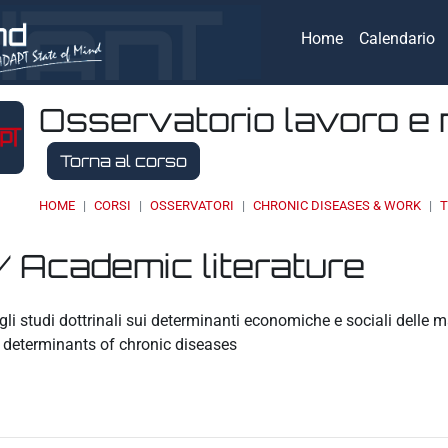
Home
Calendario
Osservatorio lavoro e 
Torna al corso
HOME
CORSI
OSSERVATORI
CHRONIC DISEASES & WORK
T
/ Academic literature
eri
li studi dottrinali sui determinanti economiche e sociali delle 
 determinants of chronic diseases