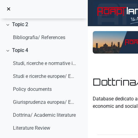
Vai al contenuto principale
Minimizza
Topic 1
Minimizza
Topic 2
Minimizza
Bibliografia/ References
Topic 4
Minimizza
Studi, ricerche e normative internazionali/ Studies, research and international standars
Studi e ricerche europee/ European studies and research
Dottrina
Policy documents
Aggregazione dei crit
Database dedicato ag
Giurisprudenza europea/ European Case-law
economic and social
Dottrina/ Academic literature
Literature Review