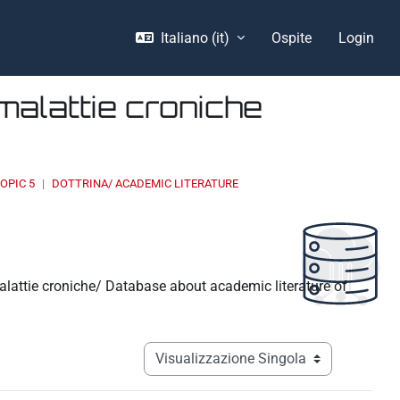
Italiano ‎(it)‎
Ospite
Login
malattie croniche
OPIC 5
DOTTRINA/ ACADEMIC LITERATURE
malattie croniche/ Database about academic literature of
Navigazione terziaria modalità visualizz