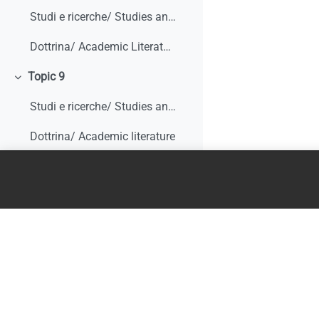
Studi e ricerche/ Studies and research
Dottrina/ Academic Literature
Topic 9
Minimizza
Studi e ricerche/ Studies and research
Dottrina/ Academic literature
Literature Review
Topic 10
Minimizza
Studi e ricerche/ Studies and research
Dottrina/ Academic literature
Literature Review
Topic 11