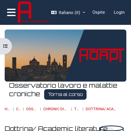
Vai al contenuto principale
Ospite
Login
Italiano ‎(it)‎
Pannello laterale
Apri indice del corso
Osservatorio lavoro e malattie
croniche
Torna al corso
HOME
CORSI
OSSERVATORI
CHRONIC DISEASES & WORK
TOPIC 5
DOTTRINA/ ACADEMIC LITERATURE
Dottrina/ Academic literature