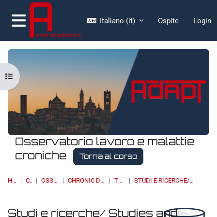
Vai al contenuto principale
Italiano ‎(it)‎
Ospite
Login
Pannello laterale
Apri indice del corso
Osservatorio lavoro e malattie
croniche
Torna al corso
HOME
CORSI
OSSERVATORI
CHRONIC DISEASES & WORK
TOPIC 10
STUDI E RICERCHE/ STUDIES AND RESEARCH
Studi e ricerche/ Studies and