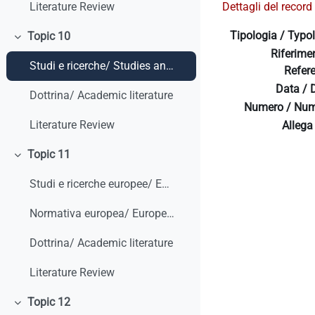
Dettagli del record 
Literature Review
Tipologia / Typo
Topic 10
Colapsar
Riferime
Studi e ricerche/ Studies and research
Refer
Data / 
Dottrina/ Academic literature
Numero / Num
Literature Review
Allega 
Topic 11
Colapsar
Studi e ricerche europee/ European studies and research
Normativa europea/ European legislation
Dottrina/ Academic literature
Literature Review
Topic 12
Colapsar