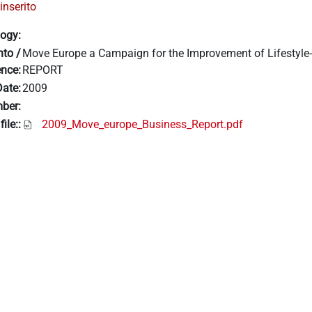
inserito
logy:
nto /
Move Europe a Campaign for the Improvement of Lifestyle
ence:
REPORT
Date:
2009
ber:
file::
2009_Move_europe_Business_Report.pdf