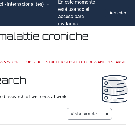
En este momento
l - Internacional ‎(es)‎
está usando el
Acceder
acceso para
invitados
malattie croniche
ES & WORK
TOPIC 10
STUDI E RICERCHE/ STUDIES AND RESEARCH
earch
nd research of wellness at work
Ver modo de navegación terciar