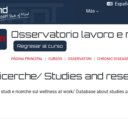
Españo
Más
Osservatorio lavoro e 
Regresar al curso
PÁGINA PRINCIPAL
CURSOS
OSSERVATORI
CHRONIC DISEAS
ricerche/ Studies and res
ación
studi e ricerche sul wellness at work/ Database about studies a