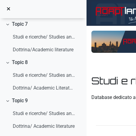
Salta al contenido principal
Dottrina/ Academic literature
Topic 7
Colapsar
Studi e ricerche/ Studies and research
Dottrina/Academic literature
Topic 8
Colapsar
Studi e ricerche/ Studies and research
Studi e 
Dottrina/ Academic Literature
Requisitos de finaliz
Database dedicato a 
Topic 9
Colapsar
Studi e ricerche/ Studies and research
Dottrina/ Academic literature