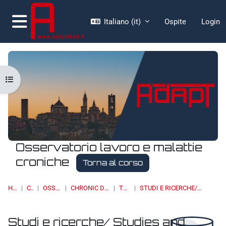
Vai al contenuto principale
Italiano ‎(it)‎
Ospite
Login
Pannello laterale
Apri indice del corso
Osservatorio lavoro e malattie
croniche
Torna al corso
HOME
CORSI
OSSERVATORI
CHRONIC DISEASES & WORK
TOPIC 10
STUDI E RICERCHE/ STUDIES AND RESEARCH
Studi e ricerche/ Studies and