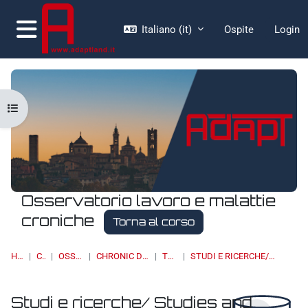
Vai al contenuto principale
Italiano ‎(it)‎
Ospite
Login
Pannello laterale
Apri indice del corso
Osservatorio lavoro e malattie
croniche
Torna al corso
HOME
CORSI
OSSERVATORI
CHRONIC DISEASES & WORK
TOPIC 12
STUDI E RICERCHE/ STUDIES AND RESEARCH
Studi e ricerche/ Studies and