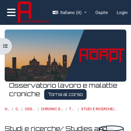
Vai al contenuto principale
Italiano ‎(it)‎
Ospite
Login
Pannello laterale
Apri indice del corso
Osservatorio lavoro e malattie
croniche
Torna al corso
HOME
CORSI
OSSERVATORI
CHRONIC DISEASES & WORK
TOPIC 13
STUDI E RICERCHE/ STUDIES AND RESEARCH
Studi e ricerche/ Studies and