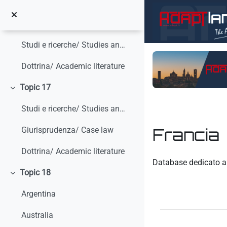
Dottrina/ Academic literature
Vai al contenuto principale
Topic 16
Minimizza
Studi e ricerche/ Studies and research
Dottrina/ Academic literature
Topic 17
Minimizza
Studi e ricerche/ Studies and research
Francia
Giurisprudenza/ Case law
Dottrina/ Academic literature
Aggregazione dei crit
Database dedicato a
Topic 18
Minimizza
Argentina
Australia