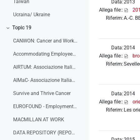
Taiwan
Data:
2013
Allega file::
20
Ucraina/ Ukraine
Riferim:
A.-C. B
Topic 19
Minimizza
CANWON: Cancer and Work Network
Data:
2014
Accommodating Employees with Psychiatric Disabilities. University of Michigan
Allega file::
bro
Riferim:
Sevelle
AIRTUM: Associazione Italiana Registro Tumori
AIMaC- Associazione Italiana Malati di Cancro
Survive and Thrive Cancer
Data:
2014
Allega file::
ori
EUROFOUND - Employment opportunities for people with chronic diseases - national reports
Riferim:
Les ori
MACMILLAN AT WORK
DATA REPOSITORY (REPORTS)
Data:
2015