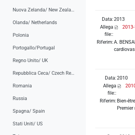
Nuova Zelanda/ New Zealand
Data:
2013
Olanda/ Netherlands
Allega
2013-
file::
Polonia
Riferim:
A. BENSAD
Portogallo/Portugal
cardiovas
Regno Unito/ UK
Repubblica Ceca/ Czech Republic
Data:
2010
Allega
201
Romania
file::
Russia
Riferim:
Bien-êtr
Premier 
Spagna/ Spain
Stati Uniti/ US