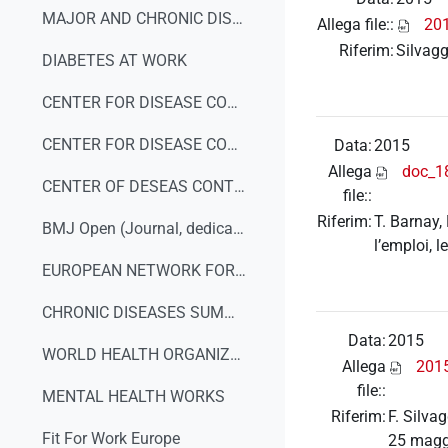
MAJOR AND CHRONIC DISEASES
Allega file::
201
Riferim:
Silvagg
DIABETES AT WORK
CENTER FOR DISEASE CONTROL AND PREVENTION (DEPRESSION)
CENTER FOR DISEASE CONTROL AND PREVENTION
Data:
2015
Allega
doc_18
CENTER OF DESEAS CONTROL AND PREVENTION (Workplace Safety & Health Topics)
file::
Riferim:
T. Barnay,
BMJ Open (Journal, dedicated to publishing medical research)
l’emploi, 
EUROPEAN NETWORK FOR WORKPLACE HEALTH PROMOTION (ENHWP)
CHRONIC DISEASES SUMMIT 2014
Data:
2015
WORLD HEALTH ORGANIZATION - NCD summit to shape the international agenda
Allega
2015
file::
MENTAL HEALTH WORKS
Riferim:
F. Silva
Fit For Work Europe
25 magg