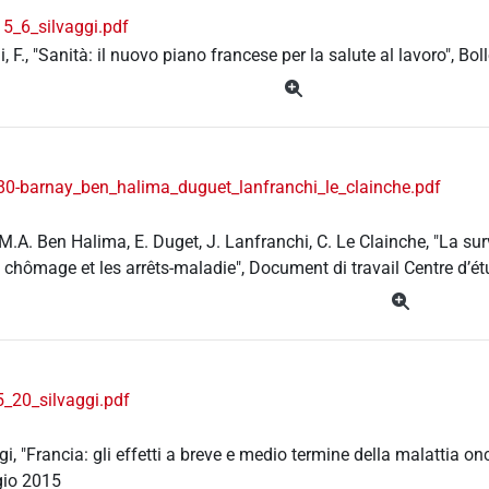
5_6_silvaggi.pdf
i, F., "Sanità: il nuovo piano francese per la salute al lavoro", B
0-barnay_ben_halima_duguet_lanfranchi_le_clainche.pdf
 M.A. Ben Halima, E. Duget, J. Lanfranchi, C. Le Clainche, "La s
le chômage et les arrêts-maladie", Document di travail Centre d’ét
_20_silvaggi.pdf
ggi, "Francia: gli effetti a breve e medio termine della malattia o
io 2015