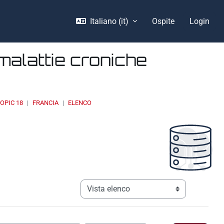
Italiano ‎(it)‎
Ospite
Login
malattie croniche
OPIC 18
FRANCIA
ELENCO
Navigazione terziaria modalità visualizz