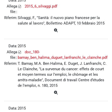
Data:
2015
Allega
2015_6_silvaggi.pdf
file::
Riferim:
Silvaggi, F., "Sanità: il nuovo piano francese per la
salute al lavoro", Bollettino ADAPT, 10 febbraio 2015
Data:
2015
Allega
doc_180-
file::
barnay_ben_halima_duguet_lanfranchi_le_clainche.pdf
Riferim:
T. Barnay, M.A. Ben Halima, E. Duget, J. Lanfranchi, C.
Le Clainche, "La survenue du cancer: effets de court
et moyen termes sur l’emploi, le chômage et les
arrêts-maladie", Document di travail Centre d’études
de l’emploi, n. 180, 2015
Data:
2015