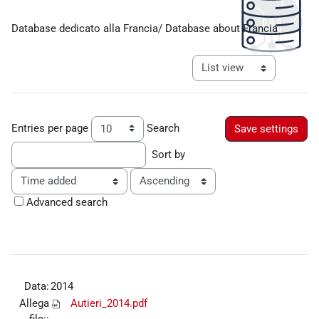
Completion requirements
Database dedicato alla Francia/ Database about Francia
View mode tertiary navigat
Entries per page
Search
Sort by
Order
Advanced search
Data:
2014
Allega
Autieri_2014.pdf
file::