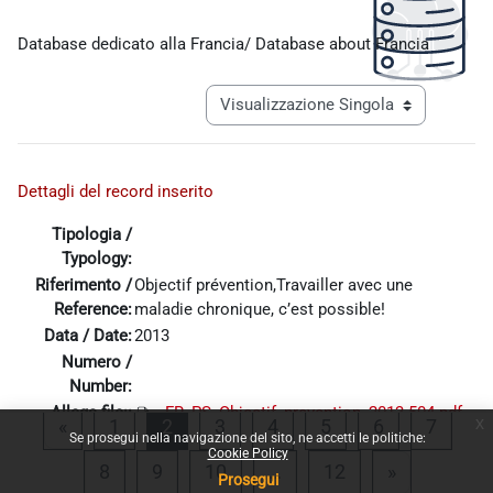
Aggregazione dei criteri
Database dedicato alla Francia/ Database about Francia
Navigazione terziaria modalità visualiz
Dettagli del record inserito
Tipologia /
Typology:
Riferimento /
Objectif prévention,Travailler avec une
Reference:
maladie chronique, c’est possible!
Data / Date:
2013
Numero /
Number:
Allega file::
FR_PS_Objectif_prevention_2013-504.pdf
x
Pagina precedente
Pagina 1
Pagina 2
Pagina 3
Pagina 4
Pagina 5
Pagina 6
Pagina
«
1
2
3
4
5
6
7
Se prosegui nella navigazione del sito, ne accetti le politiche:
Cookie Policy
Pagina 8
Pagina 9
Pagina 10
Pagina 12
Pagina suc
8
9
10
…
12
»
Prosegui