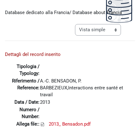
Requisitos de finalización
Database dedicato alla Francia/ Database about Francia
Ver modo de navegación tercia
Dettagli del record inserito
Tipologia /
Typology:
Riferimento /
A.-C. BENSADON, P.
Reference:
BARBEZIEUX,Interactions entre santé et
travail
Data / Date:
2013
Numero /
Number:
Allega file::
2013_ Bensadon.pdf