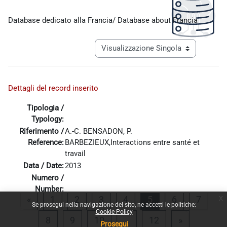
Aggregazione dei criteri
Database dedicato alla Francia/ Database about Francia
Navigazione terziaria modalità visualiz
Dettagli del record inserito
Tipologia /
Typology:
Riferimento /
A.-C. BENSADON, P.
Reference:
BARBEZIEUX,Interactions entre santé et
travail
Data / Date:
2013
Numero /
Number:
x
Pagina precedente
Pagina 1
Pagina 2
Pagina 3
Pagina 4
Pagina 5
Pagina 6
Pagina
«
1
2
3
4
5
6
7
Allega file::
2013_ Bensadon.pdf
Se prosegui nella navigazione del sito, ne accetti le politiche:
Cookie Policy
Pagina 8
Pagina 9
Pagina 10
Pagina 12
Pagina suc
8
9
10
…
12
»
Prosegui