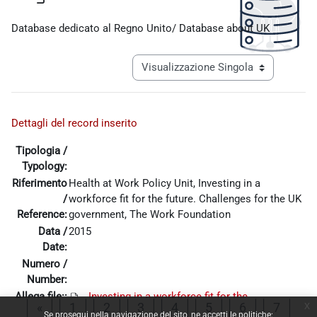
Aggregazione dei criteri
Database dedicato al Regno Unito/ Database about UK
Navigazione terziaria modalità visualiz
Dettagli del record inserito
Tipologia /
Typology:
Riferimento
Health at Work Policy Unit, Investing in a
/
workforce fit for the future. Challenges for the UK
Reference:
government, The Work Foundation
Data /
2015
Date:
Numero /
Number:
Allega file::
Investing in a workforce fit for the
x
Pagina precedente
Pagina 1
Pagina 2
Pagina 3
Pagina 4
Pagina 5
Pagina 6
Pagina
«
1
2
3
4
5
6
7
future_2015.pdf
Se prosegui nella navigazione del sito, ne accetti le politiche: