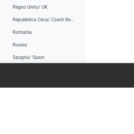
Regno Unito/ UK
Repubblica Ceca/ Czech Republic
Romania
Russia
Spagna/ Spain
Stati Uniti/ US
Taiwan
Ucraina/ Ukraine
Topic 19
Minimizza
CANWON: Cancer and Work Network
Accommodating Employees with Psychiatric Disabilities. University of Michigan