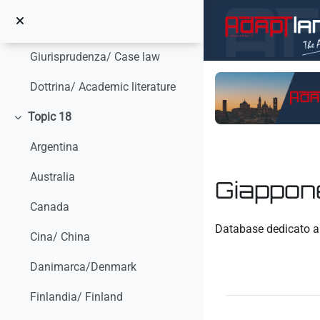
Minimizza
Vai al contenuto principale
Studi e ricerche/ Studies and research
Giurisprudenza/ Case law
Dottrina/ Academic literature
Topic 18
Minimizza
Argentina
Australia
Giappon
Canada
Aggregazione dei crit
Database dedicato 
Cina/ China
Danimarca/Denmark
Finlandia/ Finland