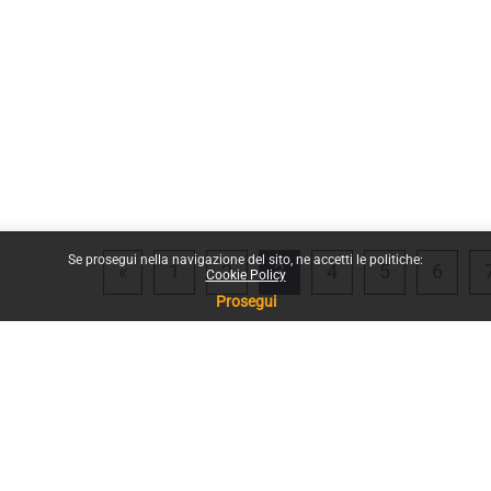
Se prosegui nella navigazione del sito, ne accetti le politiche:
Pagina precedente
Pagina 1
Pagina 2
Pagina 3
Pagina 4
Pagina 5
Pagin
«
1
2
3
4
5
6
Cookie Policy
Prosegui