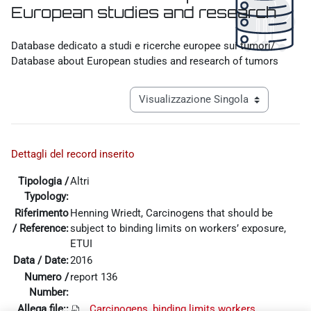
European studies and research
Aggregazione dei criteri
Database dedicato a studi e ricerche europee sui tumori/
Database about European studies and research of tumors
Navigazione terziaria modalità visualiz
Dettagli del record inserito
Tipologia /
Altri
Typology:
Riferimento
Henning Wriedt, Carcinogens that should be
/ Reference:
subject to binding limits on workers’ exposure,
ETUI
Data / Date:
2016
Numero /
report 136
Number:
Allega file::
Carcinogens, binding limits workers