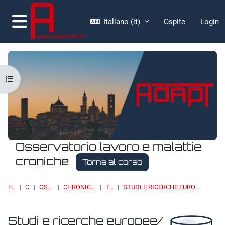
Vai al contenuto principale
Italiano ‎(it)‎
Ospite
Login
Pannello laterale
Apri indice del corso
Osservatorio lavoro e malattie
croniche
Torna al corso
HOME
CORSI
OSSERVATORI
CHRONIC DISEASES & WORK
TOPIC 11
STUDI E RICERCHE EUROPEE/ EUROPEAN STUDIES AND RESEARCH
Studi e ricerche europee/