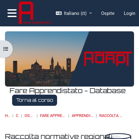
Vai al contenuto principale
Italiano ‎(it)‎
Ospite
Login
Pannello laterale
Apri indice del corso
Fare Apprendistato - Database
Torna al corso
HOME
CORSI
OSSERVATORI
FARE APPRENDISTATO - DATABASE
APPRENDISTATO DI I LIVELLO
RACCOLTA NORMATIVE REGIONALI
Raccolta normative regionali