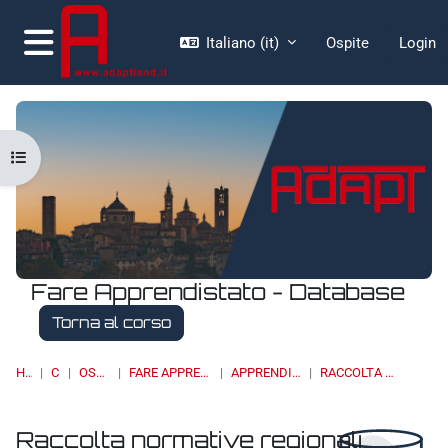
Vai al contenuto principale
Italiano ‎(it)‎
Ospite
Login
Pannello laterale
Apri indice del corso
Fare Apprendistato - Database
Torna al corso
HOME
CORSI
OSSERVATORI
FARE APPRENDISTATO - DATABASE
APPRENDISTATO DI I LIVELLO
RACCOLTA NORMATIVE REGIONALI
Raccolta normative regionali