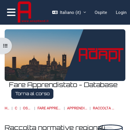
Vai al contenuto principale
Italiano ‎(it)‎
Ospite
Login
Pannello laterale
Apri indice del corso
Fare Apprendistato - Database
Torna al corso
HOME
CORSI
OSSERVATORI
FARE APPRENDISTATO - DATABASE
APPRENDISTATO DI I LIVELLO
RACCOLTA NORMATIVE REGIONALI
Raccolta normative regionali