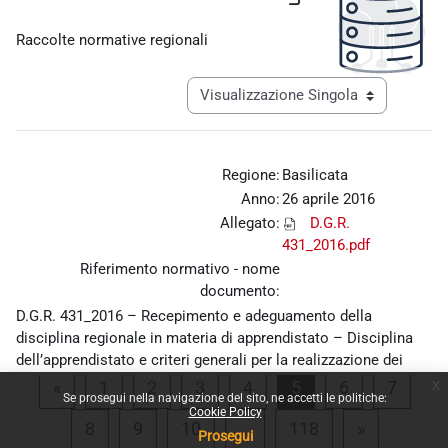
Aggregazione dei criteri
Raccolte normative regionali
Navigazione terziaria modalità visualiz
Regione:
Basilicata
Anno:
26 aprile 2016
Allegato:
D.G.R.
431_2016.pdf
Riferimento normativo - nome
documento:
D.G.R. 431_2016 – Recepimento e adeguamento della
disciplina regionale in materia di apprendistato – Disciplina
dell’apprendistato e criteri generali per la realizzazione dei
percorsi di apprendistato, ai sensi del decreto legislativo 15
x
Pagina precedente
Pagina 1
Pagina 2
Pagina 3
Pagina 4
Pagina 5
Pagina 6
Pagina
«
1
2
3
4
5
6
7
Se prosegui nella navigazione del sito, ne accetti le politiche:
giugno 2015, n. 81
Cookie Policy
Pagina 8
Pagina 9
Pagina 10
Pagina 118
Pagina su
8
9
10
…
118
»
Prosegui