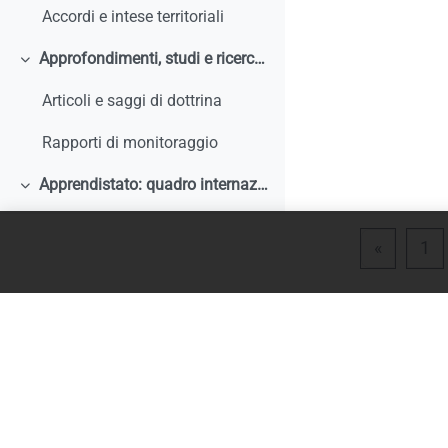
Accordi e intese territoriali
Approfondimenti, studi e ricerche
Minimizza
Articoli e saggi di dottrina
Rapporti di monitoraggio
Apprendistato: quadro internazionale e comparato
Minimizza
Articoli e saggi di dottrina
Pagina 
Pa
«
1
Rapporti di monitoraggio, studi, ricerche, report internazionali
Normativa comparata
Analisi storiche ed economiche sulle origini dell'apprendistato e le sue trasformazioni
Tirocini
Minimizza
Documentazione comunitaria