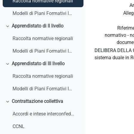
Raccolta normative regionali
A
Alleg
Modelli di Piani Formativi Individuali
Apprendistato di II livello
Riferim
Minimizza
normativo - 
Raccolta normative regionali
docume
DELIBERA DELLA GI
Modelli di Piani Formativi Individuali
sistema duale in R
Apprendistato di III livello
Minimizza
Raccolta normative regionali
Modelli di Piani Formativi Individuali
Contrattazione collettiva
Minimizza
Accordi e intese interconfederali
CCNL