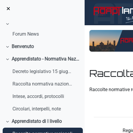
Vai al contenuto principale
Minimizza
Forum News
Benvenuto
Minimizza
Apprendistato - Normativa Nazionale
Minimizza
Raccolta
Decreto legislativo 15 giugno 2015, n. 81 - Discip...
Raccolta normativa nazionale
Aggregazione dei crit
Raccolte normative r
Intese, accordi, protocolli
Circolari, interpelli, note
Apprendistato di I livello
Minimizza
Regi