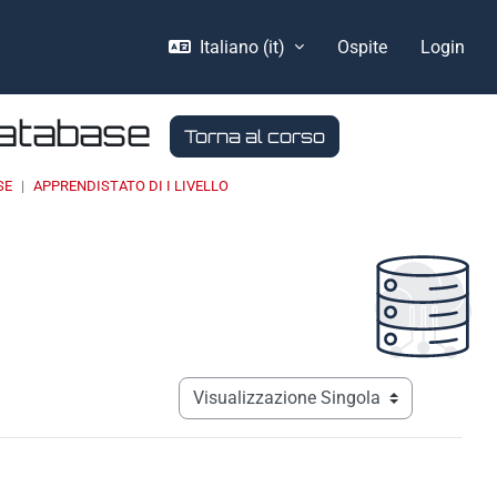
Italiano ‎(it)‎
Ospite
Login
Database
Torna al corso
SE
APPRENDISTATO DI I LIVELLO
Navigazione terziaria modalità visualizz