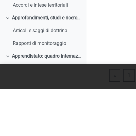
Accordi e intese territoriali
Approfondimenti, studi e ricerche
Minimizza
Articoli e saggi di dottrina
Rapporti di monitoraggio
Apprendistato: quadro internazionale e comparato
Minimizza
Articoli e saggi di dottrina
Pagina 
Pa
«
1
Rapporti di monitoraggio, studi, ricerche, report internazionali
Normativa comparata
Analisi storiche ed economiche sulle origini dell'apprendistato e le sue trasformazioni
Tirocini
Minimizza
Documentazione comunitaria