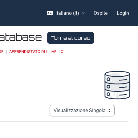
Italiano ‎(it)‎
Ospite
Login
Database
Torna al corso
SE
APPRENDISTATO DI I LIVELLO
Navigazione terziaria modalità visualizz