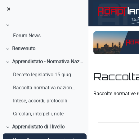
Vai al contenuto principale
Minimizza
Forum News
Benvenuto
Minimizza
Apprendistato - Normativa Nazionale
Minimizza
Raccolta
Decreto legislativo 15 giugno 2015, n. 81 - Discip...
Raccolta normativa nazionale
Aggregazione dei crit
Raccolte normative r
Intese, accordi, protocolli
Circolari, interpelli, note
Apprendistato di I livello
Minimizza