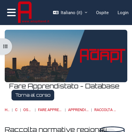
Vai al contenuto principale
Italiano ‎(it)‎
Ospite
Login
Pannello laterale
Apri indice del corso
Fare Apprendistato - Database
Torna al corso
HOME
CORSI
OSSERVATORI
FARE APPRENDISTATO - DATABASE
APPRENDISTATO DI I LIVELLO
RACCOLTA NORMATIVE REGIONALI
Raccolta normative regionali