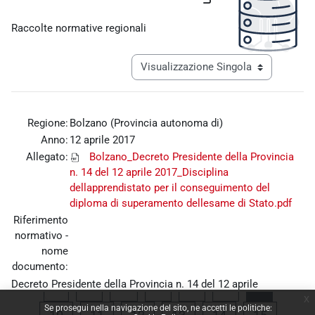
Aggregazione dei criteri
Raccolte normative regionali
Navigazione terziaria modalità visualiz
Regione:
Bolzano (Provincia autonoma di)
Anno:
12 aprile 2017
Allegato:
Bolzano_Decreto Presidente della Provincia
n. 14 del 12 aprile 2017_Disciplina
dellapprendistato per il conseguimento del
diploma di superamento dellesame di Stato.pdf
Riferimento
normativo -
nome
documento:
Decreto Presidente della Provincia n. 14 del 12 aprile
Pagina precedente
Pagina 1
Pagina 6
Pagina 7
Pagina 8
Pagina 9
«
1
…
6
7
8
9
x
2017_Disciplina dell'apprendistato per il conseguimento del
Se prosegui nella navigazione del sito, ne accetti le politiche:
Pagina 10
Pagina 11
Pagina 12
Pagina 13
Pagina 14
Pagina 
diploma di superamento dell'esame di Stato