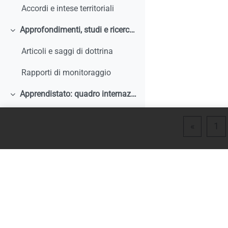
Accordi e intese territoriali
Approfondimenti, studi e ricerche
Minimizza
Articoli e saggi di dottrina
Rapporti di monitoraggio
Apprendistato: quadro internazionale e comparato
Minimizza
Articoli e saggi di dottrina
Pagina 
Pa
«
1
Rapporti di monitoraggio, studi, ricerche, report internazionali
Normativa comparata
Analisi storiche ed economiche sulle origini dell'apprendistato e le sue trasformazioni
Tirocini
Minimizza
Documentazione comunitaria