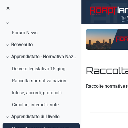
Vai al contenuto principale
Minimizza
Forum News
Benvenuto
Minimizza
Apprendistato - Normativa Nazionale
Minimizza
Raccolta
Decreto legislativo 15 giugno 2015, n. 81 - Discip...
Raccolta normativa nazionale
Aggregazione dei crit
Raccolte normative r
Intese, accordi, protocolli
Circolari, interpelli, note
Apprendistato di I livello
Minimizza