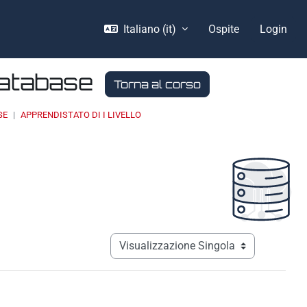
Italiano ‎(it)‎
Ospite
Login
Database
Torna al corso
SE
APPRENDISTATO DI I LIVELLO
Navigazione terziaria modalità visualizz