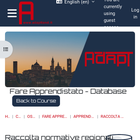
English ‎(en)‎
Skip to main content
currently
Log
using
in
guest
Side panel
access
Open course index
Fare Apprendistato - Database
Back to Course
HOME
COURSES
OSSERVATORI
FARE APPRENDISTATO - DATABASE
APPRENDISTATO DI I LIVELLO
RACCOLTA NORMATIVE REGIONALI
Raccolta normative regionali