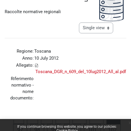
Completion requirements
Raccolte normative regionali
View mode tertiary navigat
Regione:
Toscana
Anno:
10 July 2012
Allegato:
Toscana_DGR_n_609_del_10lug2012_All_al.pdf
Riferimento
normativo -
nome
documento:
Previous page
Page 1
Page 93
Page 94
Page 95
Page 
«
1
…
93
94
95
96
x
If you continue browsing this website, you agree to our policies:
Page 97
Page 98
Page 99
Page 100
Page 101
Page 
97
98
99
100
101
102
Cookie Policy