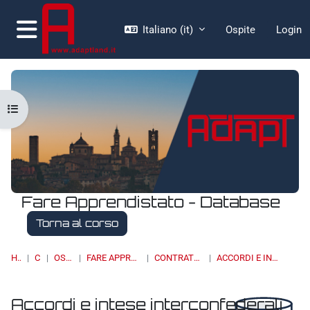
Vai al contenuto principale
Italiano ‎(it)‎
Ospite
Login
Pannello laterale
Apri indice del corso
Fare Apprendistato - Database
Torna al corso
HOME
CORSI
OSSERVATORI
FARE APPRENDISTATO - DATABASE
CONTRATTAZIONE COLLETTIVA
ACCORDI E INTESE INTERCONFEDERALI
Accordi e intese interconfederali