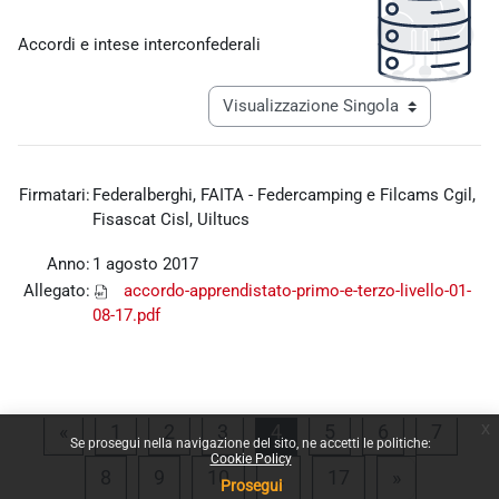
Aggregazione dei criteri
Accordi e intese interconfederali
Navigazione terziaria modalità visualiz
Firmatari:
Federalberghi, FAITA - Federcamping e Filcams Cgil,
Fisascat Cisl, Uiltucs
Anno:
1 agosto 2017
Allegato:
accordo-apprendistato-primo-e-terzo-livello-01-
08-17.pdf
x
Pagina precedente
Pagina 1
Pagina 2
Pagina 3
Pagina 4
Pagina 5
Pagina 6
Pagina
«
1
2
3
4
5
6
7
Se prosegui nella navigazione del sito, ne accetti le politiche:
Cookie Policy
Pagina 8
Pagina 9
Pagina 10
Pagina 17
Pagina suc
8
9
10
…
17
»
Prosegui