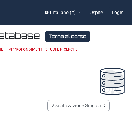
Italiano ‎(it)‎
Ospite
Login
Database
Torna al corso
SE
APPROFONDIMENTI, STUDI E RICERCHE
Navigazione terziaria modalità visualizz