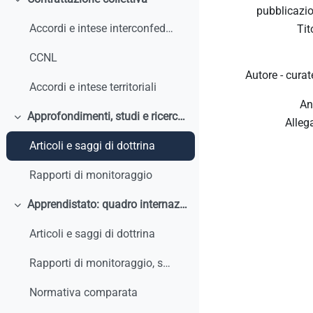
Minimizza
pubblicazio
Accordi e intese interconfederali
Tit
CCNL
Autore - curat
Accordi e intese territoriali
An
Approfondimenti, studi e ricerche
Alleg
Minimizza
Articoli e saggi di dottrina
Rapporti di monitoraggio
Apprendistato: quadro internazionale e comparato
Minimizza
Articoli e saggi di dottrina
Rapporti di monitoraggio, studi, ricerche, report internazionali
Normativa comparata