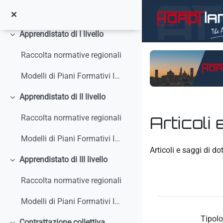
Vai al contenuto principale
Circolari, interpelli, note
Apprendistato di I livello
Minimizza
Raccolta normative regionali
Modelli di Piani Formativi Individuali
Apprendistato di II livello
Minimizza
Articoli 
Raccolta normative regionali
Modelli di Piani Formativi Individuali
Aggregazione dei crit
Articoli e saggi di do
Apprendistato di III livello
Minimizza
Raccolta normative regionali
Modelli di Piani Formativi Individuali
Tipolo
Contrattazione collettiva