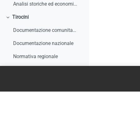
Analisi storiche ed economiche sulle origini dell'apprendistato e le sue trasformazioni
Tirocini
Minimizza
Documentazione comunitaria
Documentazione nazionale
Normativa regionale
Giurisprudenza e interpelli
Rapporti di monitoraggio, studi, ricerche, report