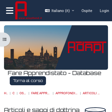
Vai al contenuto principale
Italiano ‎(it)‎
Ospite
Login
Pannello laterale
Apri indice del corso
Fare Apprendistato - Database
Torna al corso
HOME
CORSI
OSSERVATORI
FARE APPRENDISTATO - DATABASE
APPROFONDIMENTI, STUDI E RICERCHE
ARTICOLI E SAGGI DI DOTTRINA
Articoli e saggi di dottrina