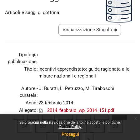
Aggregazione dei criteri
Articoli e saggi di dottrina
Navigazione terziaria modalità visualiz
Tipologia
pubblicazione:
Titolo:
Incentivi apprendistato: guida ragionata alle
misure nazionali e regionali
Autore -
U. Buratti, L. Petruzzo, M. Tiraboschi
curatela:
Anno:
23 febbraio 2014
Allegato:
2014_febbraio_wp_2014_151.pdf
Pagina precedente
Pagina 1
Pagina 50
Pagina 51
Pagina 52
Pagina
«
1
…
50
51
52
53
x
Se prosegui nella navigazione del sito, ne accetti le politiche:
Pagina 54
Pagina 55
Pagina 56
Pagina 57
Pagina 58
Pagina 
54
55
56
57
58
59
Cookie Policy
Prosegui
Pagina 124
Pagina successiva
…
124
»