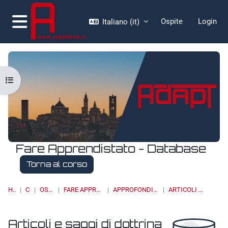
Vai al contenuto principale
Ospite
Login
Italiano ‎(it)‎
Pannello laterale
Apri indice del corso
Fare Apprendistato - Database
Torna al corso
HOME
CORSI
OSSERVATORI
FARE APPRENDISTATO - DATABASE
APPROFONDIMENTI, STUDI E RICERCHE
ARTICOLI E SAGGI DI DOTTRINA
Articoli e saggi di dottrina