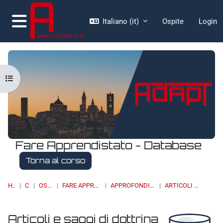
Vai al contenuto principale
Italiano ‎(it)‎
Ospite
Login
Pannello laterale
Apri indice del corso
Fare Apprendistato - Database
Torna al corso
HOME
CORSI
OSSERVATORI
FARE APPRENDISTATO - DATABASE
APPROFONDIMENTI, STUDI E RICERCHE
ARTICOLI E SAGGI DI DOTTRINA
Articoli e saggi di dottrina