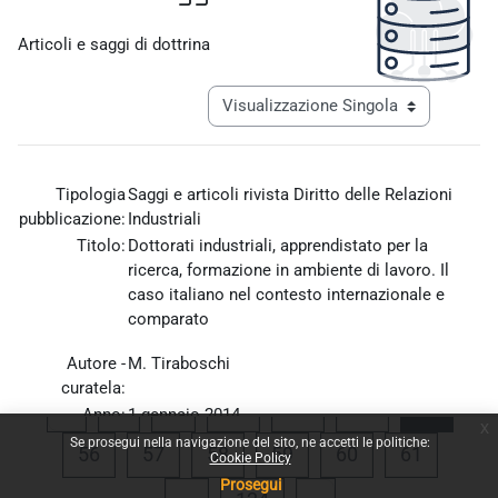
Aggregazione dei criteri
Articoli e saggi di dottrina
Navigazione terziaria modalità visualiz
Tipologia
Saggi e articoli rivista Diritto delle Relazioni
pubblicazione:
Industriali
Titolo:
Dottorati industriali, apprendistato per la
ricerca, formazione in ambiente di lavoro. Il
caso italiano nel contesto internazionale e
comparato
Autore -
M. Tiraboschi
curatela:
Pagina precedente
Pagina 1
Pagina 52
Pagina 53
Pagina 54
Pagina
«
1
…
52
53
54
55
Anno:
1 gennaio 2014
x
Allegato:
dri_1_2014_tiraboschi.pdf
Se prosegui nella navigazione del sito, ne accetti le politiche:
Pagina 56
Pagina 57
Pagina 58
Pagina 59
Pagina 60
Pagina 
56
57
58
59
60
61
Cookie Policy
Prosegui