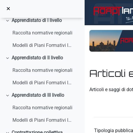
Salta al contenido principal
Circolari, interpelli, note
Apprendistato di I livello
Colapsar
Raccolta normative regionali
Modelli di Piani Formativi Individuali
Apprendistato di II livello
Colapsar
Articoli 
Raccolta normative regionali
Modelli di Piani Formativi Individuali
Requisitos de finaliz
Articoli e saggi di do
Apprendistato di III livello
Colapsar
Raccolta normative regionali
Modelli di Piani Formativi Individuali
Tipologia pubblica
Contrattazione collettiva