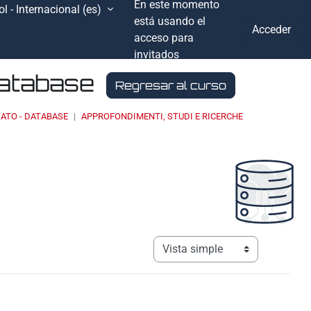
En este momento
l - Internacional ‎(es)‎
está usando el
Acceder
acceso para
invitados
Database
Regresar al curso
ATO - DATABASE
APPROFONDIMENTI, STUDI E RICERCHE
Ver modo de navegación terciar