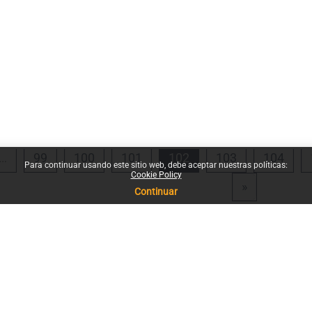
rior
na 1
Página 99
Página 100
Página 101
Página 102
Página 103
Pági
…
99
100
101
102
103
104
Para continuar usando este sitio web, debe aceptar nuestras políticas:
Cookie Policy
Siguiente p
»
Continuar