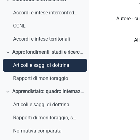
Colapsar
Accordi e intese interconfederali
Autore - cu
CCNL
Accordi e intese territoriali
Al
Approfondimenti, studi e ricerche
Colapsar
Articoli e saggi di dottrina
Rapporti di monitoraggio
Apprendistato: quadro internazionale e comparato
Colapsar
Articoli e saggi di dottrina
Rapporti di monitoraggio, studi, ricerche, report internazionali
Normativa comparata