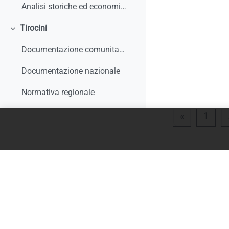
Analisi storiche ed economiche sulle origini dell'apprendistato e le sue trasformazioni
Tirocini
Colapsar
Documentazione comunitaria
Documentazione nazionale
Normativa regionale
Giurisprudenza e interpelli
Página ante
Pági
«
1
Rapporti di monitoraggio, studi, ricerche, report