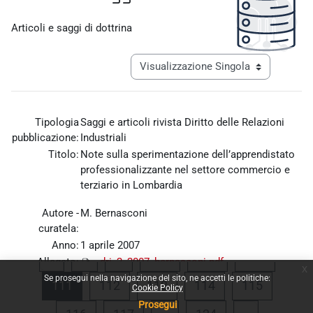
Aggregazione dei criteri
Articoli e saggi di dottrina
Navigazione terziaria modalità visualiz
Tipologia
Saggi e articoli rivista Diritto delle Relazioni
pubblicazione:
Industriali
Titolo:
Note sulla sperimentazione dell’apprendistato
professionalizzante nel settore commercio e
terziario in Lombardia
Autore -
M. Bernasconi
curatela:
Anno:
1 aprile 2007
Pagina precedente
Pagina 1
Pagina 108
Pagina 109
Pagina 
«
1
…
108
109
110
Allegato:
dri_2_2007_bernasconi.pdf
x
Se prosegui nella navigazione del sito, ne accetti le politiche:
Pagina 111
Pagina 112
Pagina 113
Pagina 114
Pagina 1
111
112
113
114
115
Cookie Policy
Prosegui