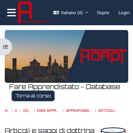
Vai al contenuto principale
Italiano ‎(it)‎
Ospite
Login
Pannello laterale
Apri indice del corso
Fare Apprendistato - Database
Torna al corso
HOME
CORSI
OSSERVATORI
FARE APPRENDISTATO - DATABASE
APPROFONDIMENTI, STUDI E RICERCHE
ARTICOLI E SAGGI DI DOTTRINA
Articoli e saggi di dottrina