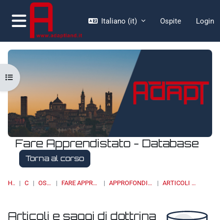
Vai al contenuto principale
Italiano ‎(it)‎
Ospite
Login
Pannello laterale
Apri indice del corso
Fare Apprendistato - Database
Torna al corso
HOME
CORSI
OSSERVATORI
FARE APPRENDISTATO - DATABASE
APPROFONDIMENTI, STUDI E RICERCHE
ARTICOLI E SAGGI DI DOTTRINA
Articoli e saggi di dottrina