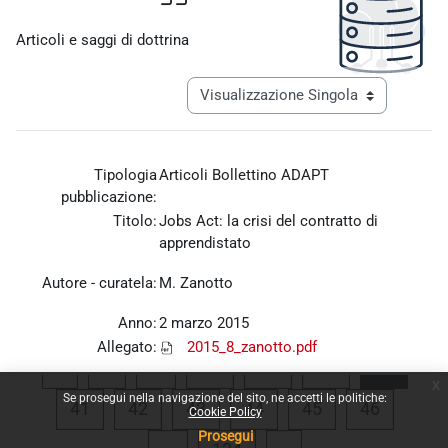
Aggregazione dei criteri
Articoli e saggi di dottrina
Navigazione terziaria modalità visualiz
Tipologia
Articoli Bollettino ADAPT
pubblicazione:
Titolo:
Jobs Act: la crisi del contratto di
apprendistato
Autore - curatela:
M. Zanotto
Anno:
2 marzo 2015
Allegato:
2015_8_zanotto.pdf
Pagina precedente
Pagina 1
Pagina 37
Pagina 38
Pagina 39
Pagina
«
1
…
37
38
39
40
x
Se prosegui nella navigazione del sito, ne accetti le politiche:
Pagina 41
Pagina 42
Pagina 43
Pagina 44
Pagina 45
Pagina 
41
42
43
44
45
46
Cookie Policy
Prosegui