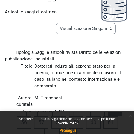
Aggregazione dei criteri
Articoli e saggi di dottrina
Navigazione terziaria modalità visualiz
Tipologia
Saggi e articoli rivista Diritto delle Relazioni
pubblicazione:
Industriali
Titolo:
Dottorati industriali, apprendistato per la
ricerca, formazione in ambiente di lavoro. Il
caso italiano nel contesto internazionale e
comparato
Autore -
M. Tiraboschi
curatela:
Pagina precedente
Pagina 1
Pagina 52
Pagina 53
Pagina 54
Pagina
«
1
…
52
53
54
55
Anno:
1 gennaio 2014
x
Allegato:
dri_1_2014_tiraboschi.pdf
Se prosegui nella navigazione del sito, ne accetti le politiche:
Pagina 56
Pagina 57
Pagina 58
Pagina 59
Pagina 60
Pagina 
56
57
58
59
60
61
Cookie Policy
Prosegui