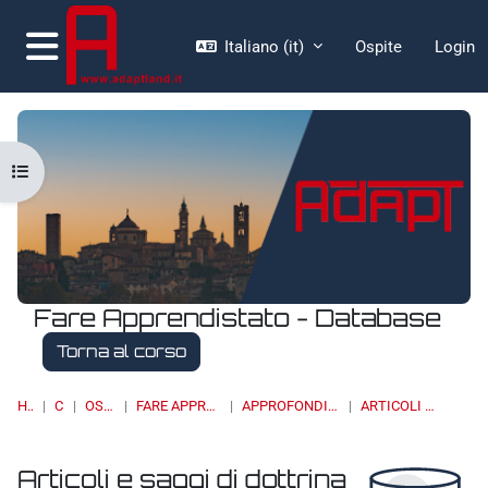
Vai al contenuto principale
Italiano ‎(it)‎
Ospite
Login
Pannello laterale
Apri indice del corso
Fare Apprendistato - Database
Torna al corso
HOME
CORSI
OSSERVATORI
FARE APPRENDISTATO - DATABASE
APPROFONDIMENTI, STUDI E RICERCHE
ARTICOLI E SAGGI DI DOTTRINA
Articoli e saggi di dottrina