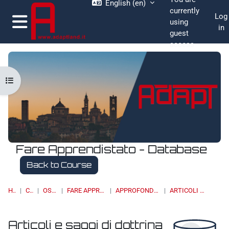
English ‎(en)‎
Skip to main content
currently
Log
using
in
guest
Side panel
access
Open course index
Fare Apprendistato - Database
Back to Course
HOME
COURSES
OSSERVATORI
FARE APPRENDISTATO - DATABASE
APPROFONDIMENTI, STUDI E RICERCHE
ARTICOLI E SAGGI DI DOTTRINA
Articoli e saggi di dottrina