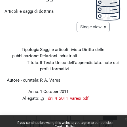
Completion requirements
Articoli e saggi di dottrina
View mode tertiary navigat
Tipologia
Saggi e articoli rivista Diritto delle
pubblicazione:
Relazioni Industriali
Titolo:
Il Testo Unico dell’apprendistato: note sui
profili formativi
Autore - curatela:
P. A. Varesi
Anno:
1 October 2011
Allegato:
dri_4_2011_varesi.pdf
Previous page
Page 1
Page 90
Page 91
Page 92
Page 
«
1
…
90
91
92
93
x
If you continue browsing this website, you agree to our policies:
Page 94
Page 95
Page 96
Page 97
Page 98
Page 99
94
95
96
97
98
99
Cookie Policy