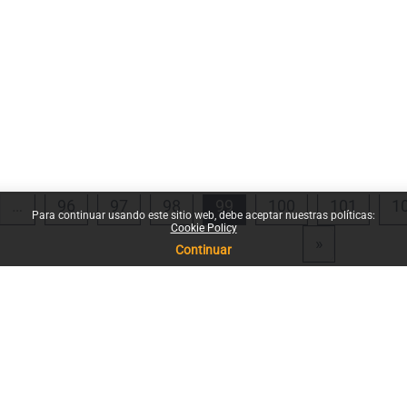
terior
ina 1
Página 96
Página 97
Página 98
Página 99
Página 100
Página
…
96
97
98
99
100
101
1
Para continuar usando este sitio web, debe aceptar nuestras políticas:
Cookie Policy
Siguiente p
»
Continuar