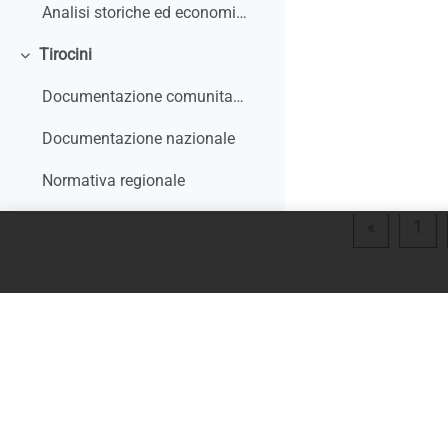
Analisi storiche ed economiche sulle origini dell'apprendistato e le sue trasformazioni
Tirocini
Colapsar
Documentazione comunitaria
Documentazione nazionale
Normativa regionale
Giurisprudenza e interpelli
Página an
Pág
«
1
Rapporti di monitoraggio, studi, ricerche, report