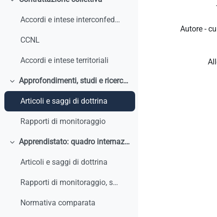
Colapsar
Accordi e intese interconfederali
Autore - cu
CCNL
Accordi e intese territoriali
Al
Approfondimenti, studi e ricerche
Colapsar
Articoli e saggi di dottrina
Rapporti di monitoraggio
Apprendistato: quadro internazionale e comparato
Colapsar
Articoli e saggi di dottrina
Rapporti di monitoraggio, studi, ricerche, report internazionali
Normativa comparata