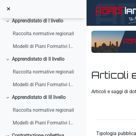
Salta al contenido principal
Circolari, interpelli, note
Apprendistato di I livello
Colapsar
Raccolta normative regionali
Modelli di Piani Formativi Individuali
Apprendistato di II livello
Colapsar
Articoli 
Raccolta normative regionali
Modelli di Piani Formativi Individuali
Requisitos de finaliz
Articoli e saggi di do
Apprendistato di III livello
Colapsar
Raccolta normative regionali
Modelli di Piani Formativi Individuali
Tipologia pubblica
Contrattazione collettiva