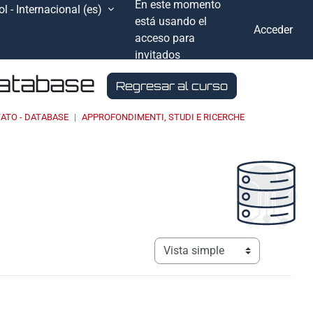
En este momento
l - Internacional ‎(es)‎
está usando el
Acceder
acceso para
invitados
Database
Regresar al curso
ATO - DATABASE
APPROFONDIMENTI, STUDI E RICERCHE
Ver modo de navegación terciar