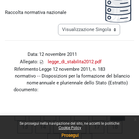
Aggregazione dei criteri
Raccolta normativa nazionale
Navigazione terziaria modalità visualiz
Data:
12 novembre 2011
Allegato:
legge_di_stabilita2012.pdf
Riferimento
Legge 12 novembre 2011, n. 183
normativo -
-
Disposizioni per la formazione del bilancio
nome
annuale e pluriennale dello Stato (Estratto)
documento:
Pagina precedente
Pagina 1
Pagina 9
Pagina 10
Pagina 11
Pagina
«
1
…
9
10
11
12
x
Se prosegui nella navigazione del sito, ne accetti le politiche:
Pagina 13
Pagina 14
Pagina 15
Pagina 16
Pagina 17
Pagina 
13
14
15
16
17
18
Cookie Policy
Prosegui