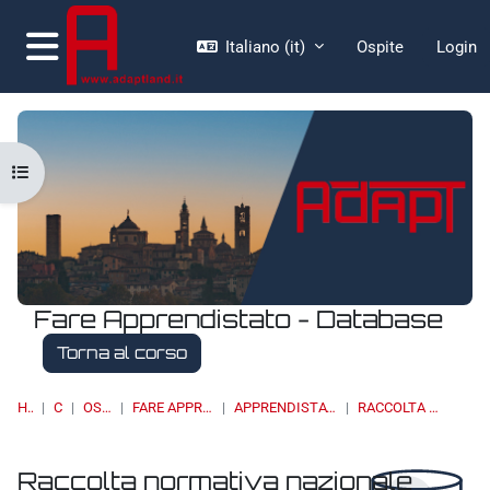
Vai al contenuto principale
Italiano ‎(it)‎
Ospite
Login
Pannello laterale
Apri indice del corso
Fare Apprendistato - Database
Torna al corso
HOME
CORSI
OSSERVATORI
FARE APPRENDISTATO - DATABASE
APPRENDISTATO - NORMATIVA NAZIONALE
RACCOLTA NORMATIVA NAZIONALE
Raccolta normativa nazionale