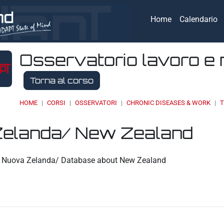
Home
Calendario
Osservatorio lavoro e 
Torna al corso
HOME
CORSI
OSSERVATORI
CHRONIC DISEASES & WORK
T
elanda/ New Zealand
eri
a Nuova Zelanda/ Database about New Zealand