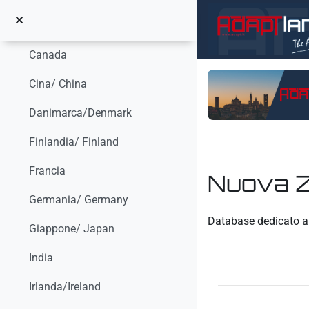
Vai al contenuto principale
Australia
Canada
Cina/ China
Danimarca/Denmark
Finlandia/ Finland
Francia
Nuova Z
Germania/ Germany
Aggregazione dei crit
Database dedicato 
Giappone/ Japan
India
Irlanda/Ireland