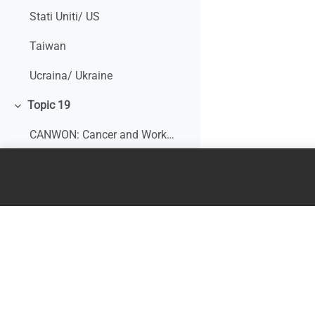
Stati Uniti/ US
Taiwan
Ucraina/ Ukraine
Topic 19
Minimizza
CANWON: Cancer and Work Network
Accommodating Employees with Psychiatric Disabilities. University of Michigan
AIRTUM: Associazione Italiana Registro Tumori
AIMaC- Associazione Italiana Malati di Cancro
Survive and Thrive Cancer
EUROFOUND - Employment opportunities for people with chronic diseases - national reports
MACMILLAN AT WORK