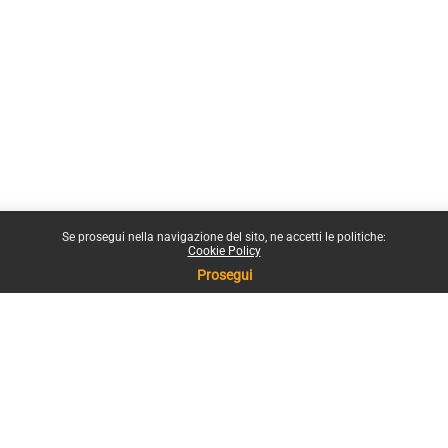
Se prosegui nella navigazione del sito, ne accetti le politiche:
Cookie Policy
Prosegui