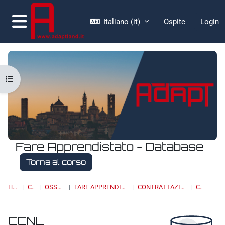
Vai al contenuto principale
Italiano ‎(it)‎
Ospite
Login
Pannello laterale
Apri indice del corso
Fare Apprendistato - Database
Torna al corso
HOME
CORSI
OSSERVATORI
FARE APPRENDISTATO - DATABASE
CONTRATTAZIONE COLLETTIVA
CCNL
CCNL