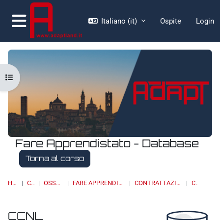
Vai al contenuto principale
Italiano ‎(it)‎
Ospite
Login
Pannello laterale
Apri indice del corso
Fare Apprendistato - Database
Torna al corso
HOME
CORSI
OSSERVATORI
FARE APPRENDISTATO - DATABASE
CONTRATTAZIONE COLLETTIVA
CCNL
CCNL