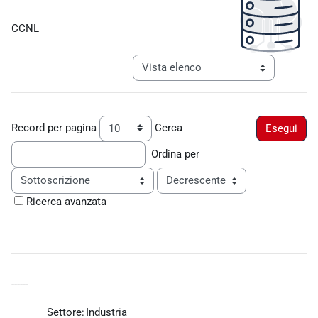
Aggregazione dei criteri
CCNL
Navigazione terziaria modalità visualiz
Record per pagina
Cerca
Ordina per
Ordine
Ricerca avanzata
------
Settore:
Industria